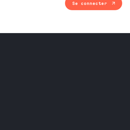
Se connecter
Maintenance ind
Travail du méta
Équipement prof
Nos services
Nos catalogues