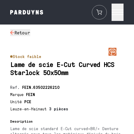
Retour
Stock faible
Lame de scie E-Cut Curved HCS
Starlock 50x50mm
Ref.
FEIN.63502226210
Marque
FEIN
Unité
PCE
Leuze-en-Hainaut
3 pièces
Description
Lame de scie standard E-Cut curved<BR/> Denture
alternée pour tous les matériaux dérivés du bois,