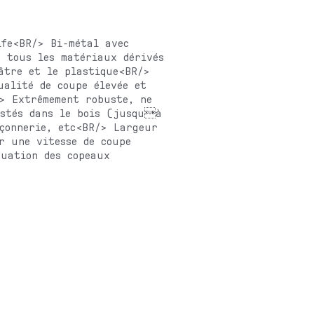
ife<BR/> Bi-métal avec
r tous les matériaux dérivés
âtre et le plastique<BR/>
ualité de coupe élevée et
/> Extrêmement robuste, ne
ustés dans le bois (jusquà
açonnerie, etc<BR/> Largeur
r une vitesse de coupe
cuation des copeaux