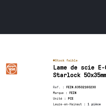
Stock faible
Lame de scie E-
Starlock 50x35m
Ref.
:
FEIN.63502160230
Marque
:
FEIN
Unité
:
PCE
Leuze-en-Hainaut
:
1 pièce