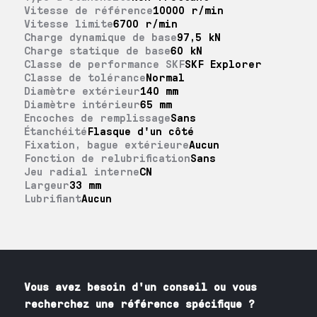
Vitesse de référence
10000 r/min
Vitesse limite
6700 r/min
Charge dynamique de base
97,5 kN
Charge statique de base
60 kN
Classe de performance SKF
SKF Explorer
Classe de tolérance
Normal
Diamètre extérieur
140 mm
Diamètre intérieur
65 mm
Encoches de remplissage
Sans
Étanchéité
Flasque d'un côté
Fixation, bague extérieure
Aucun
Fonction de relubrification
Sans
Jeu radial interne
CN
Largeur
33 mm
Lubrifiant
Aucun
Vous avez besoin
d'un
conseil ou vous
recherchez une référence spécifique ?