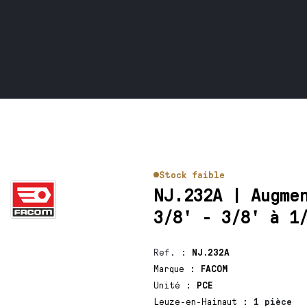
Stock faible
NJ.232A | Augme
3/8' - 3/8' à 1
Ref.
:
NJ.232A
Marque
:
FACOM
Unité
:
PCE
Leuze-en-Hainaut
:
1 pièce