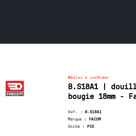
Délai à confirmer
B.S18A1 | douil
bougie 18mm - F
Ref.
:
B.S18A1
Marque
:
FACOM
Unité
:
PCE