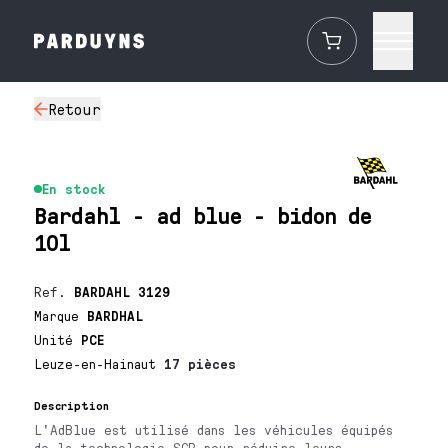
Retour
En stock
Bardahl - ad blue - bidon de
10l
Ref.
BARDAHL 3129
Marque
BARDHAL
Unité
PCE
Leuze-en-Hainaut
17 pièces
Description
L'AdBlue est utilisé dans les véhicules équipés
de la technologie SCR pour réduire leurs