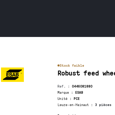
Stock faible
Robust feed whe
Ref.
:
0446081880
Marque
:
ESAB
Unité
:
PCE
Leuze-en-Hainaut
:
3 pièces