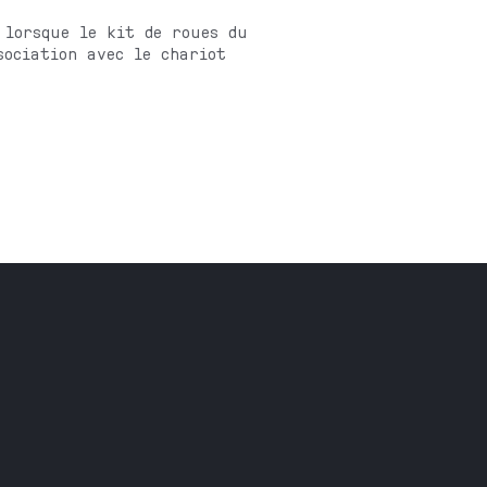
 lorsque le kit de roues du
sociation avec le chariot
Brochures
Nos réalisations
ustrielle
l
À propos
Jobs
essionnel