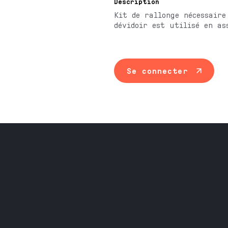
Description
Kit de rallonge nécessaire
dévidoir est utilisé en as
Se connecter
Maintenance ind
Travail du méta
Équipement prof