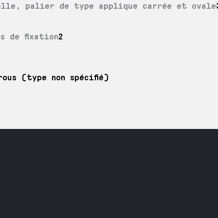
elle, palier de type applique carrée et ovale
s de fixation
2
rous (type non spécifié)
Maintenance ind
Travail du méta