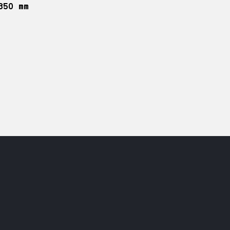
350 mm
Brochures
Nos réalisations
ustrielle
l