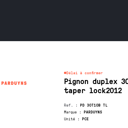
Délai à confirmer
Pignon duplex 3
taper lock2012
Ref.
:
PD 30T10B TL
Marque
:
PARDUYNS
Unité
:
PCE