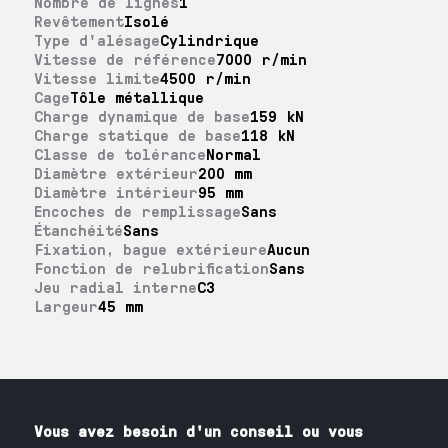
Nombre de lignes
1
Revêtement
Isolé
Type d'alésage
Cylindrique
Vitesse de référence
7000 r/min
Vitesse limite
4500 r/min
Cage
Tôle métallique
Charge dynamique de base
159 kN
Charge statique de base
118 kN
Classe de tolérance
Normal
Diamètre extérieur
200 mm
Diamètre intérieur
95 mm
Encoches de remplissage
Sans
Étanchéité
Sans
Fixation, bague extérieure
Aucun
Fonction de relubrification
Sans
Jeu radial interne
C3
Largeur
45 mm
Vous avez besoin
d'un
conseil ou vous