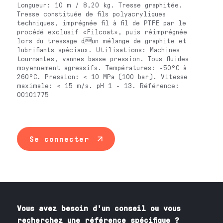
Longueur: 10 m / 8,20 kg. Tresse graphitée.
Tresse constituée de fils polyacryliques
techniques, imprégnée fil à fil de PTFE par le
procédé exclusif «Filcoat», puis réimprégnée
lors du tressage dun mélange de graphite et
lubrifiants spéciaux. Utilisations: Machines
tournantes, vannes basse pression. Tous fluides
moyennement agressifs. Températures: -50°C à
260°C. Pression: < 10 MPa (100 bar). Vitesse
maximale: < 15 m/s. pH 1 - 13. Référence:
00101775
Se connecter
Vous avez besoin
d'un
conseil ou vous
recherchez une référence spécifique ?