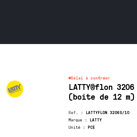
Délai à confirmer
LATTY®flon 3206
(boite de 12 m)
Ref.
:
LATTYFLON 3206S/10
Marque
:
LATTY
Unité
:
PCE