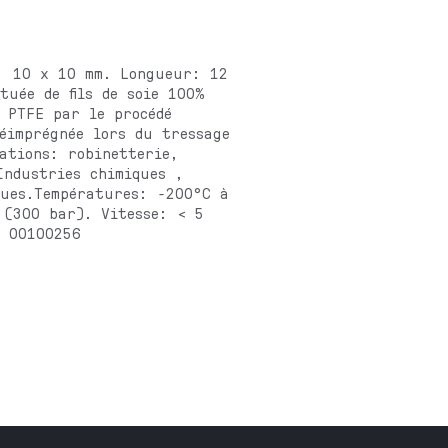
n: 10 x 10 mm. Longueur: 12
tuée de fils de soie 100%
e PTFE par le procédé
éimprégnée lors du tressage
ations: robinetterie,
Industries chimiques ,
ques.Températures: -200°C à
 (300 bar). Vitesse: < 5
: 00100256