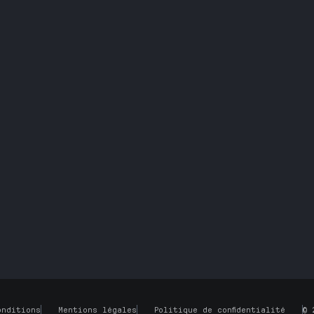
Maintenance ind
Travail du méta
Équipement prof
Nos services
Nos catalogues
onditions
Mentions légales
Politique de confidentialité
© 