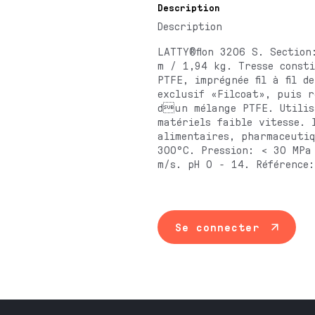
Description
Description
LATTY®flon 3206 S. Sectio
m / 1,94 kg. Tresse consti
PTFE, imprégnée fil à fil d
exclusif «Filcoat», puis r
dun mélange PTFE. Utilis
matériels faible vitesse. 
alimentaires, pharmaceuti
300°C. Pression: < 30 MPa
m/s. pH 0 - 14. Référence
Se connecter