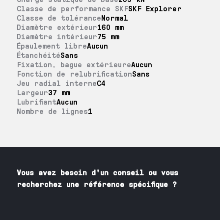
Classe de performance SKF
SKF Explorer
Classe de tolérance
Normal
Diamètre extérieur
160 mm
Diamètre intérieur
75 mm
Épaulement libre
Aucun
Étanchéité
Sans
Fixation, bague extérieure
Aucun
Fonction de relubrification
Sans
Jeu radial interne
C4
Largeur
37 mm
Lubrifiant
Aucun
Nombre de lignes
1
Vous avez besoin
d'un
conseil ou vous
recherchez une référence spécifique ?