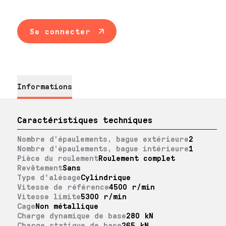
Se connecter
Informations
Caractéristiques techniques
Nombre d’épaulements, bague extérieure
2
Nombre d’épaulements, bague intérieure
1
Pièce du roulement
Roulement complet
Revêtement
Sans
Type d'alésage
Cylindrique
Vitesse de référence
4500 r/min
Vitesse limite
5300 r/min
Cage
Non métallique
Charge dynamique de base
280 kN
Charge statique de base
265 kN