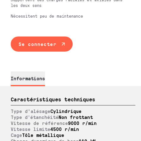
les deux sens
Nécessitent peu de maintenance
Se connecter
Informations
Caractéristiques techniques
Type d'alésage
Cylindrique
Type d’étanchéité
Non frottant
Vitesse de référence
9000 r/min
Vitesse limite
4500 r/min
Cage
Tôle métallique
Charge dynamique de base
119 kN