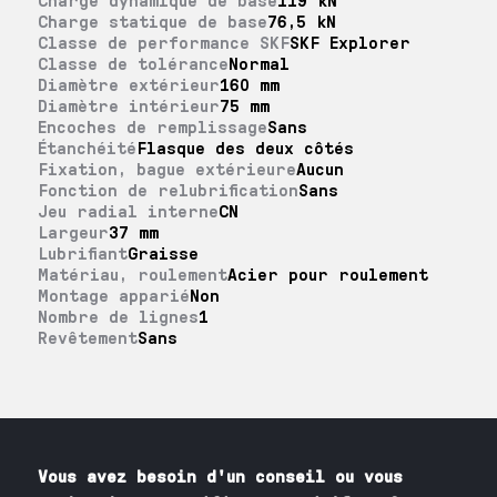
Charge statique de base
76,5 kN
Classe de performance SKF
SKF Explorer
Classe de tolérance
Normal
Diamètre extérieur
160 mm
Diamètre intérieur
75 mm
Encoches de remplissage
Sans
Étanchéité
Flasque des deux côtés
Fixation, bague extérieure
Aucun
Fonction de relubrification
Sans
Jeu radial interne
CN
Largeur
37 mm
Lubrifiant
Graisse
Matériau, roulement
Acier pour roulement
Montage apparié
Non
Nombre de lignes
1
Revêtement
Sans
Vous avez besoin
d'un
conseil ou vous