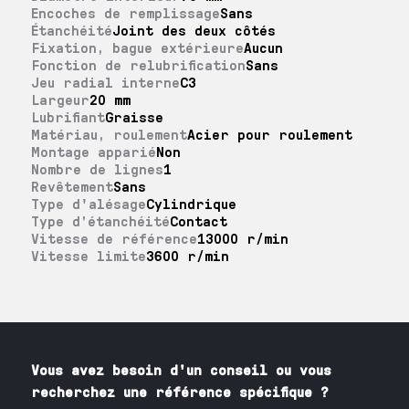
Encoches de remplissage
Sans
Étanchéité
Joint des deux côtés
Fixation, bague extérieure
Aucun
Fonction de relubrification
Sans
Jeu radial interne
C3
Largeur
20 mm
Lubrifiant
Graisse
Matériau, roulement
Acier pour roulement
Montage apparié
Non
Nombre de lignes
1
Revêtement
Sans
Type d'alésage
Cylindrique
Type d’étanchéité
Contact
Vitesse de référence
13000 r/min
Vitesse limite
3600 r/min
Vous avez besoin
d'un
conseil ou vous
recherchez une référence spécifique ?