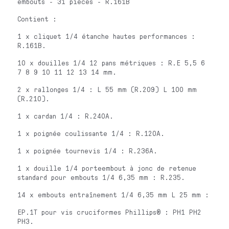
embouts - 31 pièces - R.161B
Contient :
1 x cliquet 1/4 étanche hautes performances :
R.161B.
10 x douilles 1/4 12 pans métriques : R.E 5,5 6
7 8 9 10 11 12 13 14 mm.
2 x rallonges 1/4 : L 55 mm (R.209) L 100 mm
(R.210).
1 x cardan 1/4 : R.240A.
1 x poignée coulissante 1/4 : R.120A.
1 x poignée tournevis 1/4 : R.236A.
1 x douille 1/4 porteembout à jonc de retenue
standard pour embouts 1/4 6,35 mm : R.235.
14 x embouts entraînement 1/4 6,35 mm L 25 mm :
EP.1T pour vis cruciformes Phillips® : PH1 PH2
PH3.