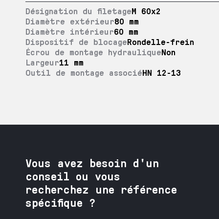
Désignation du filetage
M 60x2
Diamètre extérieur
80 mm
Diamètre intérieur
60 mm
Dispositif de blocage
Rondelle-frein
Écrou de montage hydraulique
Non
Largeur
11 mm
Outil de montage associé
HN 12-13
Vous avez besoin
d'un
conseil ou vous
recherchez une référence
spécifique ?