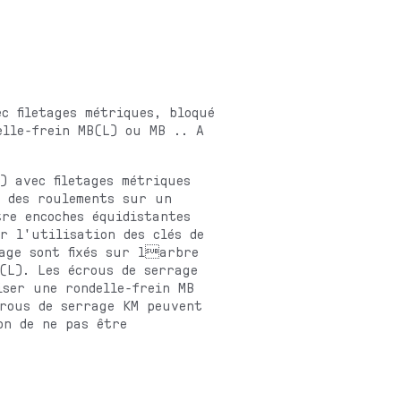
c filetages métriques, bloqué
lle-frein MB(L) ou MB .. A
) avec filetages métriques
r des roulements sur un
re encoches équidistantes
r l'utilisation des clés de
age sont fixés sur larbre
(L). Les écrous de serrage
iser une rondelle-frein MB
crous de serrage KM peuvent
on de ne pas être