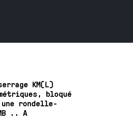
serrage KM(L)
métriques, bloqué
 une rondelle-
MB .. A