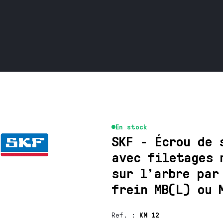
En stock
SKF - Écrou de 
avec filetages 
sur l’arbre par
frein MB(L) ou 
Ref.
:
KM 12