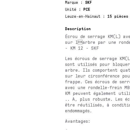
Marque
:
SKF
Unité
:
PCE
Leuze-en-Hainaut
:
15 pièces
Description
Écrou de serrage KM(L) ave
sur larbre par une ronde
- KM 12 - SKF
Les écrous de serrage KM(L
sont utilisés pour bloque
arbre. Ils comportent quat
sur leur circonférence pou
frappe. Ces écrous de serr
avec une rondelle-frein MB
KM peuvent également util
.. A, plus robuste. Les é
être réutilisés, à conditi
endommagés.
Avantages: