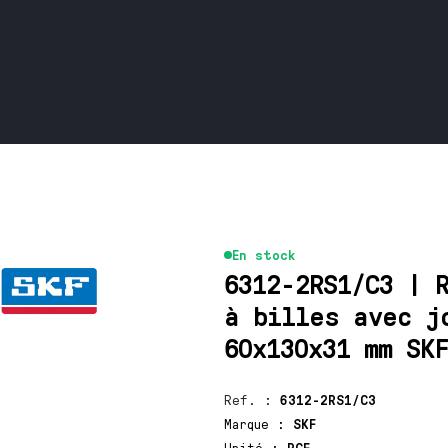
En stock
6312-2RS1/C3 | 
à billes avec j
60x130x31 mm SK
Ref.
:
6312-2RS1/C3
Marque
:
SKF
Unité
:
PCE