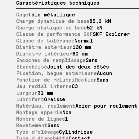
Caractéristiques techniques
Cage
Tôle métallique
Charge dynamique de base
85,2 kN
Charge statique de base
52 kN
Classe de performance SKF
SKF Explorer
Classe de tolérance
Normal
Diamètre extérieur
130 mm
Diamètre intérieur
60 mm
Encoches de remplissage
Sans
Étanchéité
Joint des deux côtés
Fixation, bague extérieure
Aucun
Fonction de relubrification
Sans
Jeu radial interne
C3
Largeur
31 mm
Lubrifiant
Graisse
Matériau, roulement
Acier pour roulement
Montage apparié
Non
Nombre de lignes
1
Revêtement
Sans
Type d'alésage
Cylindrique
Type d’étanchéité
Contact