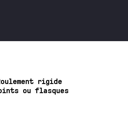
Roulement rigide
oints ou flasques
F