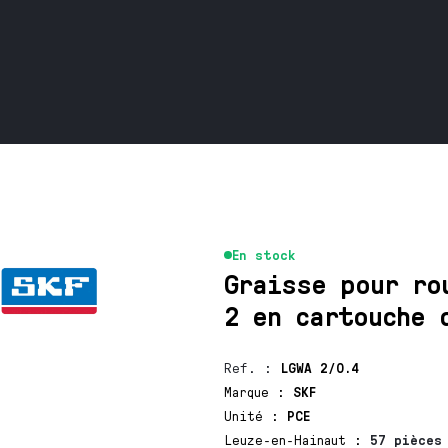
En stock
Graisse pour ro
2 en cartouche 
Ref.
:
LGWA 2/0.4
Marque
:
SKF
Unité
:
PCE
Leuze-en-Hainaut
:
57 pièces