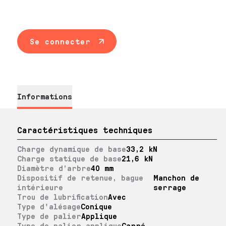
Se connecter
Informations
Caractéristiques techniques
Charge dynamique de base
33,2 kN
Charge statique de base
21,6 kN
Diamètre d’arbre
40 mm
Dispositif de retenue, bague
Manchon de
intérieure
serrage
Trou de lubrification
Avec
Type d'alésage
Conique
Type de palier
Applique
Type de palier applique
Carré