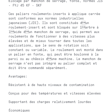
blocage par manchon de serrage, fonte, normes JIS
- FYJ 45 KF - SKF
Ces paliers roulements-inserts à applique carrée
sont conformes aux normes industrielles
japonaises (JIS). Ils sont constitués dun
roulement-insert et sont bloqués sur larbre à
laide dun manchon de serrage, qui permet aux
roulements de fonctionner à des vitesses plus
élevées et de mieux tourner dans toutes les
applications, que le sens de rotation soit
constant ou variable. Le roulement est monté dans
un palier en fonte, qui peut être boulonné à la
paroi ou au châssis dune machine. Le manchon de
serrage n'est pas intégré au palier complet et
doit être commandé séparément.
Avantages:
Résistent à de hauts niveaux de contamination
Conçus pour des températures et vitesses élevées
Supportent des charges relativement lourdes
Économiques