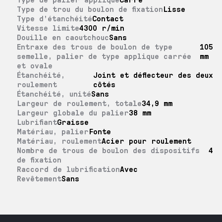
Type de trou du boulon de fixation
Lisse
Type d’étanchéité
Contact
Vitesse limite
4300 r/min
Douille en caoutchouc
Sans
Entraxe des trous de boulon de type
105
semelle, palier de type applique carrée
mm
et ovale
Étanchéité,
Joint et déflecteur des deux
roulement
côtés
Étanchéité, unité
Sans
Largeur de roulement, totale
34,9 mm
Largeur globale du palier
38 mm
Lubrifiant
Graisse
Matériau, palier
Fonte
Matériau, roulement
Acier pour roulement
Nombre de trous de boulon des dispositifs
4
de fixation
Raccord de lubrification
Avec
Revêtement
Sans