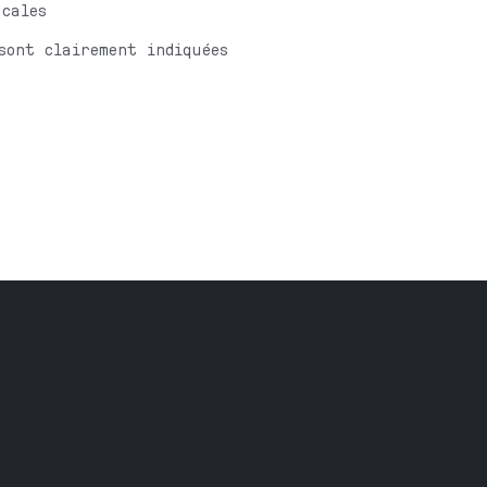
 cales
sont clairement indiquées
Brochures
Nos réalisations
ustrielle
l
À propos
Jobs