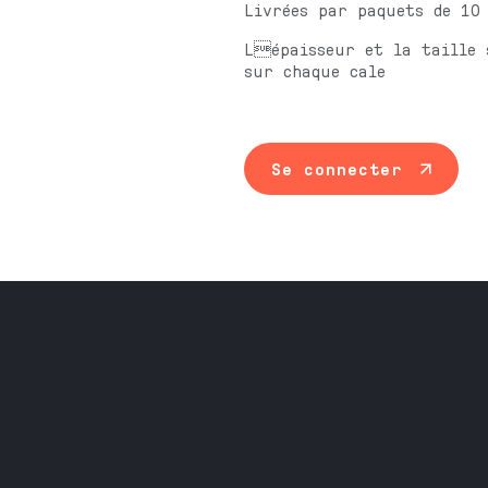
Livrées par paquets de 10
Lépaisseur et la taille 
sur chaque cale
Se connecter
Maintenance ind
Travail du méta