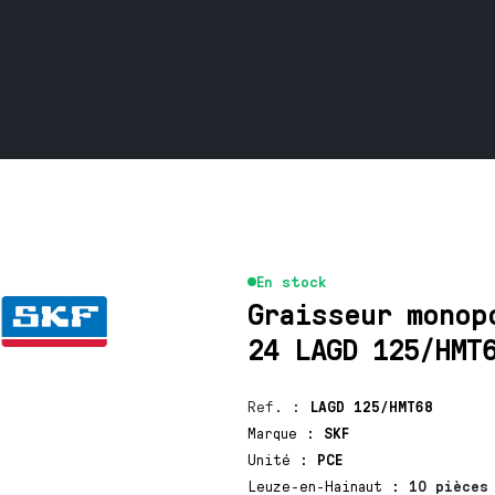
En stock
Graisseur monop
24 LAGD 125/HMT
Ref.
:
LAGD 125/HMT68
Marque
:
SKF
Unité
:
PCE
Leuze-en-Hainaut
:
10 pièces