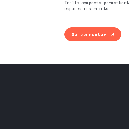
Taille compacte permettant
espaces restreints
Se connecter
Maintenance ind
Travail du méta
Équipement prof