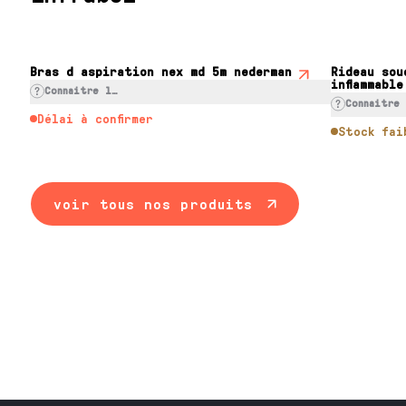
Bras d aspiration nex md 5m nederman
Rideau sou
inflammable
Connaitre le prix
Connaitre
Délai à confirmer
Stock fai
voir tous nos produits