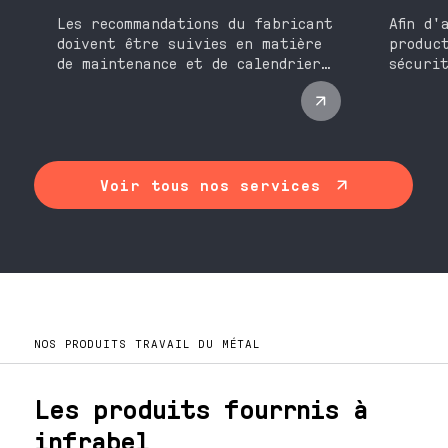
Les recommandations du fabricant
Afin d'
doivent être suivies en matière
produc
de maintenance et de calendrier
sécuri
d'entretien. Les instructions
nos sp
peuvent inclure des informations
les dif
sur les niveaux d'huile et de
soudag
liquide de refroidissement, les
pièces
inspections régulières, le
méthod
remplacement des filtres et les
soudeu
Voir tous nos services
réparations mineures.
NOS PRODUITS TRAVAIL DU MÉTAL
Les produits fourrnis à
infrabel