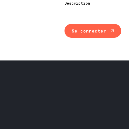
Description
Se connecter
Maintenance ind
Travail du méta
Équipement prof