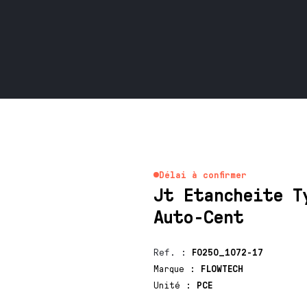
Délai à confirmer
Jt Etancheite T
Auto-Cent
Ref.
:
F0250_1072-17
Marque
:
FLOWTECH
Unité
:
PCE