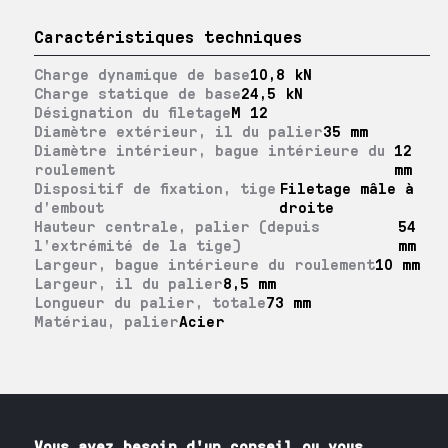
Caractéristiques techniques
Charge dynamique de base
10,8 kN
Charge statique de base
24,5 kN
Désignation du filetage
M 12
Diamètre extérieur, il du palier
35 mm
Diamètre intérieur, bague intérieure du
12
roulement
mm
Dispositif de fixation, tige
Filetage mâle à
d’embout
droite
Hauteur centrale, palier (depuis
54
l’extrémité de la tige)
mm
Largeur, bague intérieure du roulement
10 mm
Largeur, il du palier
8,5 mm
Longueur du palier, totale
73 mm
Matériau, palier
Acier
Vous avez besoin
d'un
conseil ou vous